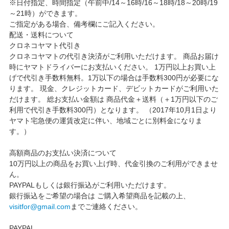
※日付指定、時間指定（午前中/14～16時/16～18時/18～20時/19
～21時）ができます。
ご指定がある場合、備考欄にご記入ください。
配送・送料について
クロネコヤマト代引き
クロネコヤマトの代引き決済がご利用いただけます。 商品お届け
時にヤマトドライバーにお支払いください。 1万円以上お買い上
げで代引き手数料無料。1万以下の場合は手数料300円が必要にな
ります。 現金、クレジットカード、デビットカードがご利用いた
だけます。 総お支払い金額は 商品代金＋送料（＋1万円以下のご
利用で代引き手数料300円）となります。 （2017年10月1日より
ヤマト宅急便の運賃改定に伴い、地域ごとに別料金になりま
す。）
高額商品のお支払い決済について
10万円以上の商品をお買い上げ時、代金引換のご利用ができませ
ん。
PAYPALもしくは銀行振込がご利用いただけます。
銀行振込をご希望の場合は ご購入希望商品を記載の上、
visitfor@gmail.com
までご連絡ください。
PAYPAL