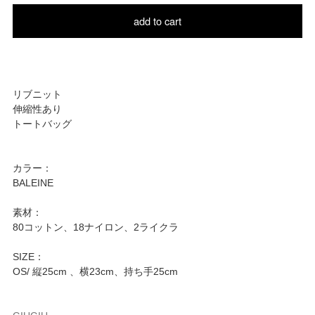
add to cart
リブニット
伸縮性あり
トートバッグ
カラー：
BALEINE
素材：
80コットン、18ナイロン、2ライクラ
SIZE：
OS/ 縦25cm 、横23cm、持ち手25cm